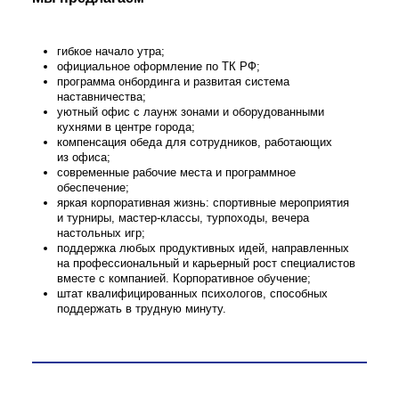
запуск и развитие: курирование перспект
сложных сделок с самого начала: от ид
потребности до запуска пилотного проект
стратегия сделки: проработка и реализа
развития для сделок с высоким потенци
масштабирования;
работа с индустриями: ведение промыш
Жизнь в Инфомаксимум
где наш продукт может стать отраслевы
после оффера
переговоры и презентации: проведение п
подготовка коммерческих предложений и
для решения комитетов (РКП);
передача и развитие: участие в онборди
сотрудников, передача лучших практик п
сложных проектов.