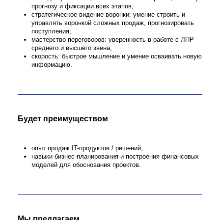
Ключевая бизнес-задача
Быстрый и эффективный старт пилотных про
крупными клиентами (B2B, госсектор), закла
для долгосрочного сотрудничества.
Понравилась
вакансия?
Оставь свои контактные данные. Наш менеджер
свяжется с вами и поможет с возникшими вопросами
Основные задачи
Оставить заявку
Поделиться