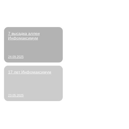
Бонусы
предоставление оборудования для работ
скидки в тренажерные залы;
приобретение профильной литературы;
частичная или полная оплата професси
курсов для развития навыков;
бонусы за прохождение испытательного 
и за стаж.