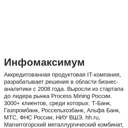
3000+ клиентов, среди которых: Т-Банк,
Газпромбанк, Россельхозбанк, Альфа Банк,
МТС, ФНС России, НИУ ВШЭ, hh.ru,
Магнитогорский металлургический комбинат,
Северсталь, Норникель, OZON и др.
Мы помогаем избавлять мир от рутинных
задач, основываясь на трех ценностях —
время, люди, идеи и их реализация.