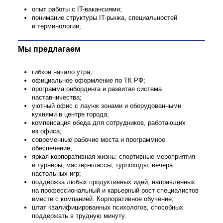
Понравилась
вакансия?
Оставь свои контактные данные. Наш менеджер
свяжется с вами и поможет с возникшими вопросами
Основные задачи
Оставить заявку
Поделиться
полный цикл подбора специалистов (пр
по IT-вакансиям):
составление профиля позиции, разработк
поиска и критериев отбора;
проведение скрининга, организация техн
собеседований;
сопровождение до оффера и трудоустро
участие в адаптации нового сотрудника;
Жизнь в Инфомаксимум
построение эффективного взаимодейств
после оффера
с нанимающей командой и коллегами;
использование различных инструментов 