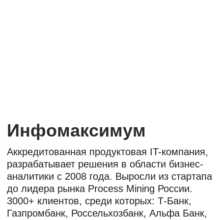
аналитики с 2008 года. Выросли из стартапа
до лидера рынка Process Mining России.
3000+ клиентов, среди которых: Т-Банк,
Газпромбанк, Россельхозбанк, Альфа Банк,
МТС, ФНС России, НИУ ВШЭ, hh.ru,
Магнитогорский металлургический комбинат,
Северсталь, Норникель, OZON и др.
Мы помогаем избавлять мир от рутинных
задач, основываясь на трех ценностях —
время, люди, идеи и их реализация.