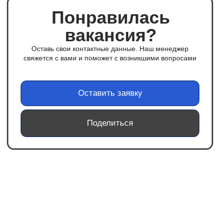
Присоединяйся
к нам в соцсетях
опыт работы с IT-вакансиями;
понимание структуры IT-рынка, специаль
Инфомаксимум
и терминологии;
Наша корпоративная жизнь
Мы предлагаем
Команда IM
Внутренняя кухня IT-компании
гибкое начало утра;
Proceset
официальное оформление по ТК РФ;
программа онбординга и развитая систе
Все о продукте, который мы
разрабатываем
наставничества;
уютный офис с лаунж зонами и оборудо
кухнями в центре города;
компенсация обеда для сотрудников, р
из офиса;
современные рабочие места и программ