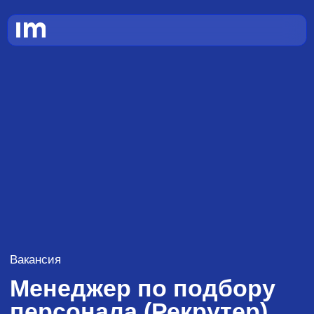
Вакансия
Менеджер по подбору
персонала (Рекрутер)
Занятость:
Формат работы:
Опыт: от
полная
офис
1 года
Откликнуться