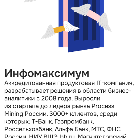
Mining России. 3000+ клиентов, среди
которых: Т-Банк, Газпромбанк,
Россельхозбанк, Альфа Банк, МТС, ФНС
России, НИУ ВШЭ, hh.ru, Магнитогорский
металлургический комбинат, Северсталь,
Норникель, OZON и др. Мы помогаем
избавлять мир от рутинных задач,
основываясь на трех ценностях — время,
люди, идеи и их реализация.