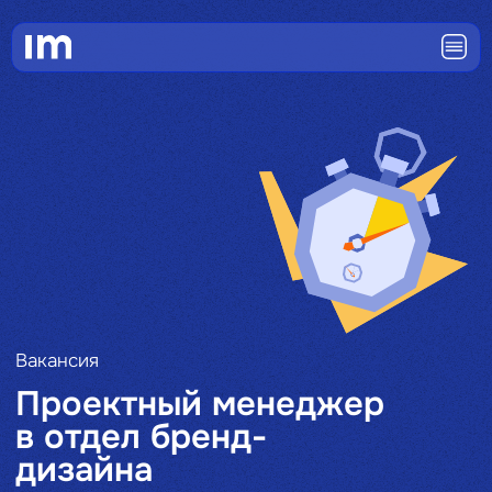
Вакансия
Проектный менеджер
в отдел бренд-
дизайна
Занятость:
Формат работы:
Опыт:
полная
офис
от 1 года
Откликнуться