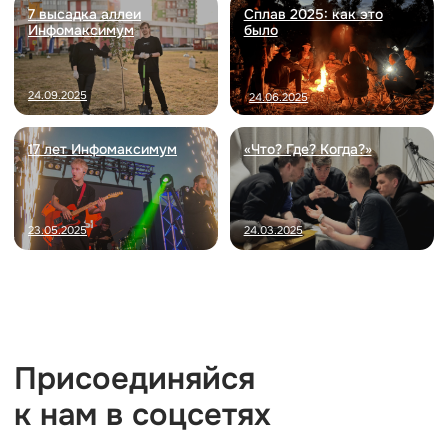
предоставление оборудования для рабо
скидки в тренажерные залы;
приобретение профильной литературы;
частичная или полная оплата професси
курсов для развития навыков;
бонусы за прохождение испытательного
стаж.
Этапы подбора
Первичное онлайн-собеседование, очное со
руководителем.