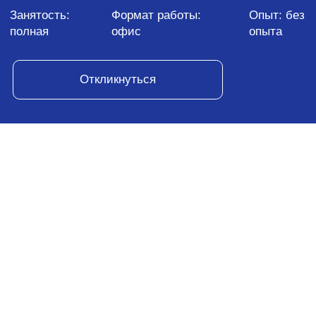
Инфомаксимум
Аккредитованная продуктовая IT-компания,
разрабатывает решения в области бизнес-
аналитики с 2008 года. Выросли из стартапа
до лидера рынка Process Mining России.