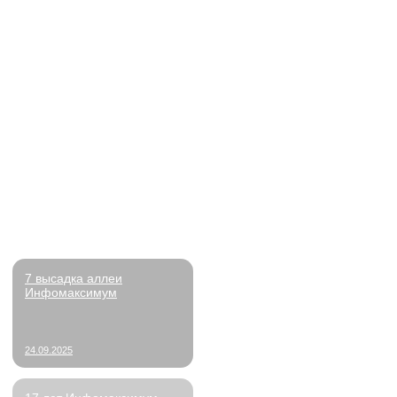
© 2010–2026 ООО «Инфомаксимум»
Политика обработки персональных данных
Бонусы
Пользовательское соглашение
предоставление оборудования для работ
скидки в тренажерные залы;
приобретение профильной литературы;
частичная или полная оплата професси
курсов для развития навыков;
бонусы за прохождение испытательного с
стаж.
Этапы подбора