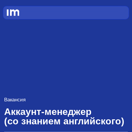
Вакансия
Аккаунт-менеджер
(со знанием английского)
Занятость:
Формат работы:
Опыт: без
полная
офис
опыта
Откликнуться