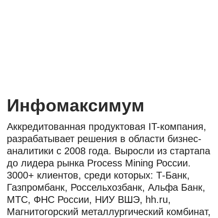
3000+ клиентов, среди которых: Т-Банк,
Газпромбанк, Россельхозбанк, Альфа Банк,
МТС, ФНС России, НИУ ВШЭ, hh.ru,
Магнитогорский металлургический комбинат,
Северсталь, Норникель, OZON и др.
Мы помогаем избавлять мир от рутинных
задач, основываясь на трех ценностях —
время, люди, идеи и их реализация.