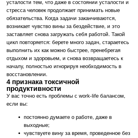
деятельности.
Почему у нас развивается
токсичная продуктивность
Поиск признания:
с детства нас учат, что
за хорошую работу мы получаем похвалу.
На работе мы стремимся к одобрению
руководителя, который как бы заменяет нам
родителя. Многие люди хотят быть
признанными и ценимыми, и это
заставляет их постоянно работать, чтобы
заслужить похвалу.
Всегда онлайн:
технологии сделали так,
что работа теперь всегда с нами – через
чаты и электронную почту. Из-за этого
границы между работой и личной жизнью
стираются. Многие из нас проверяют
рабочие чаты даже в выходные и вечером,
что создает ощущение, что мы должны
быть всегда на связи.
Низкая самооценка:
когда у нас низкая
самооценка, работа может стать способом
отвлечься от неприятных мыслей о себе.
Мы загружаем себя делами, чтобы не