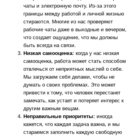
выделяет время для «недели
размышлений», когда он отключается от
всех рабочих вопросов и уезжает в
уединенное место для чтения и
размышлений. Психолог Адам Грант
утверждает, что такие периоды
сознательной изоляции помогают
перезагрузить мозг и повысить
креативность.
Практикуйте осознанность:
по данным
исследования Гарвардского университета,
регулярные практики осознанности могут
снизить уровень стресса на 30%. Опра
Уинфри, например, ежедневно выделяет
время для медитации и отмечает, что это
помогает ей сохранять ясность ума и
спокойствие, несмотря на насыщенный
график. Психолог Дэниел Гоулман
подтверждает, что медитация улучшает
эмоциональную устойчивость и помогает
справляться с давлением.
Планируйте отдых:
исследования
показывают, что сотрудники, которые
регулярно берут отпуск, возвращаются с