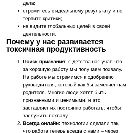
думать о своих проблемах. Это может
привести к тому, что человек перестанет
замечать, как устает и потеряет интерес к
другим важным вещам.
Неправильные приоритеты:
иногда
кажется, что каждая задача важна, и мы
стараемся заполнить каждую свободную
минуту работой. Это создает хаос и
повышает уровень стресса. Научившись
различать действительно важные дела от
второстепенных, мы можем снизить
нагрузку и работать эффективнее.
Игнорирование отдыха ведет к хроническому
стрессу, выгоранию и проблемам со здоровьем.
Это также ухудшает качество работы и отношений
с окружающими.
Как избавиться от токсичной
продуктивности и быть в
балансе
Установите границы:
исследования
показывают, что сотрудники, которые четко
разделяют рабочее и личное время, на 25%
менее подвержены выгоранию. Например,
Билл Гейтс известен тем, что он всегда