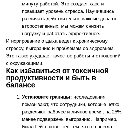
более свежими идеями и мотивированы на
40% больше, чем их коллеги, которые
пренебрегают отдыхом. Ричард Брэнсон,
основатель Virgin Group, подчеркивает
важность занятий спортом и проведения
времени с семьей, чтобы сохранять баланс
и избегать выгорания. Эксперт по
психологии труда Кэролайн Вебб
рекомендует включать в свой график
«временные буферы» для отдыха, что
улучшает продуктивность.
Пересмотрите приоритеты:
анализ
показывает, что более 60% людей, которые
научились расставлять приоритеты,
отмечают улучшение качества жизни и
работы. Стив Джобс был известен своей
способностью фокусироваться на
нескольких ключевых продуктах
одновременно, отбрасывая все
второстепенное. Психолог и автор книги
«Сила воли» Келли Макгонигал советует
использовать технику «матрицы
Эйзенхауэра», чтобы различать срочные и
важные задачи.