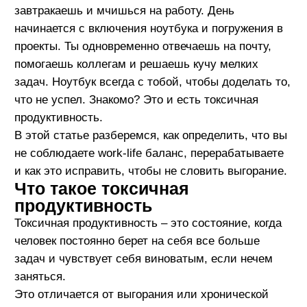
задач и чувствует себя виноватым, если нечем
заняться.
Это отличается от выгорания или хронической
усталости тем, что даже в состоянии усталости и
стресса человек продолжает принимать новые
обязательства. Когда задачи заканчиваются,
возникает чувство вины за бездействие, и это
заставляет снова загружать себя работой. Такой
цикл повторяется: берете много задач, стараетесь
выполнить их как можно быстрее, пренебрегая
отдыхом и здоровьем, и снова возвращаетесь к
началу, полностью игнорируя необходимость в
восстановлении.
4 признака токсичной
продуктивности
У вас точно есть проблемы с work-life балансом,
если вы:
постоянно думаете о работе, даже в
выходные;
чувствуете вину за время, проведенное без
дела;
стремитесь к идеальному результату и не
терпите критики;
не видите глобальных целей в своей