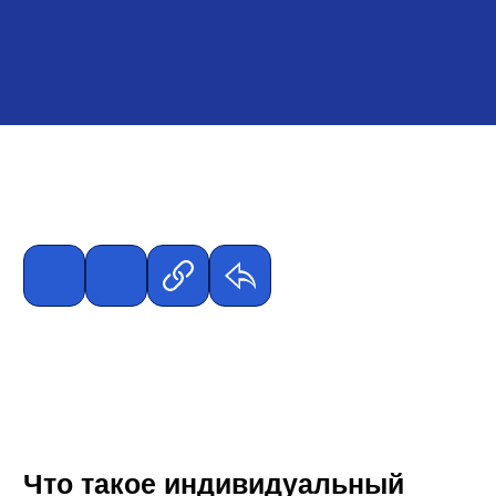
Что такое индивидуальный
план развития?
Индивидуальный план развития в компании (ИПР)
– это инструмент управления персоналом,
который помогает сотруднику и руководству
определить цели, задачи и шаги по развитию
сотрудника внутри компании. ИПР обычно
включает в себя описание текущих компетенций
сотрудника и его карьерных целей, области для
улучшения, а также план действий для
достижения поставленных целей. Разработка и
реализация ИПР способствует повышению
мотивации сотрудников, их профессиональному
росту и развитию в рамках компании.
Зачем сотруднику ИПР?