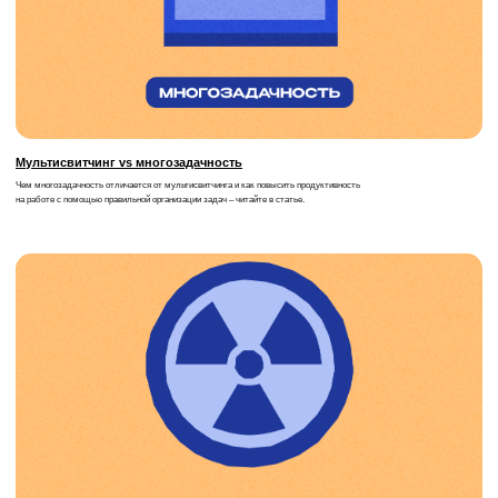
Вакансий
Все вакансии
открыто: 31
Адрес:
Телефон:
Большевистская ул., 30,
+7 (996) 118-65-70
Саранск, Респ. Мордовия,
430005
© 2010–2026 ООО «Инфомаксимум»
Политика обработки персональных данных
Пользовательское соглашение