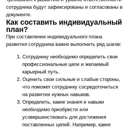
профессиональных целей, задач и потребностей
сотрудника. Путем четкого определения целей,
анализа сильных и слабых сторон, установления
обучающих задач и временных рамок сотрудник
может эффективно развиваться и достигать
успеха в своей карьере.
Руководитель играет важную роль в поддержке
сотрудника при разработке и реализации
индивидуального плана развития. Путем
обеспечения обратной связи, мотивации и
ресурсов руководитель способен помочь
сотруднику достичь его профессиональных целей
и развивать свой потенциал.
Индивидуальный план развития должен быть
динамичным документом, который регулярно
обновляется и корректируется в соответствии с
изменяющимися обстоятельствами и
потребностями. Только такой подход позволит
сотруднику эффективно развиваться и достигать
новых высот в своей профессиональной
деятельности.