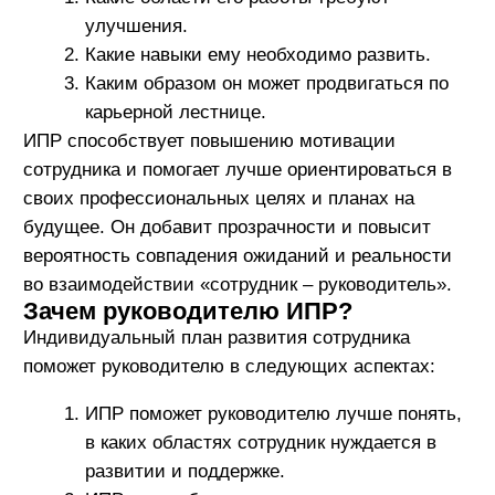
эффективностью.
Разработка и реализация ИПР может
способствовать увеличению мотивации
сотрудника, что поможет руководителю
удерживать талантливых сотрудников в
компании.
ИПР может быть использован для
планирования карьерного развития
сотрудника, помогая руководителю создать
путь для его профессионального роста
внутри организации.
Руководителю всегда будет понятно, к чему готов
двигаться в развитии сотрудник, так как
требования к развитию и уровню ответственности
сотрудника будут зафиксированы и согласованы в
документе.
Как составить индивидуальный
план?
При составлении индивидуального плана
развития сотрудника важно выполнить ряд шагов:
Сотруднику необходимо определить свои
профессиональные цели и желаемый
карьерный путь.