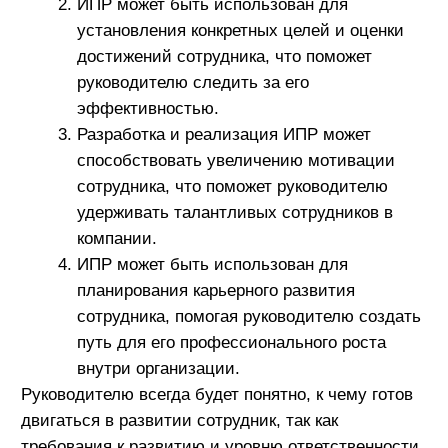
Оценить свои сильные и слабые стороны,
что поможет сотруднику сосредоточиться
на развитии нужных навыков.
Определить, какие знания и навыки
необходимо приобрести или
усовершенствовать для достижения
поставленных целей. Например, какие
курсы стоит пройти и какие навыки
прокачать.
Установить конкретные сроки для
достижения поставленных целей и задач,
чтобы иметь четкий план действий.
Кроме того, важно:
Учесть мнение руководителя или
наставника при разработке ИПР, чтобы
обеспечить поддержку и оценку своих
усилий.
Помнить, что индивидуальный план
развития должен быть гибким и подлежать
корректировке в зависимости от
изменяющихся обстоятельств и
потребностей.
Индивидуальный план развития является мощным
инструментом для определения