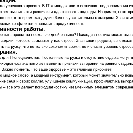
проект на несколько дней раньше? Психодиагностика может выявить области,
которые вызывают у вас стресс. Зная свои пределы, вы сможете заранее
ку, что не только сэкономит время, но и снизит уровень стресса в команде.
.
специалистов. Постоянные нагрузки и отсутствие отдыха могут привести к
стика помогает выявить признаки выгорания на ранних стадиях, позволяя вам
мнить, что ваше здоровье – это главный приоритет!
ое слово, а мощный инструмент, который может значительно повысить эффективн
 и своих коллег, улучшение коммуникации, профилактика выгорания и создание
 это делает психодиагностику незаменимым элементом современного офиса.