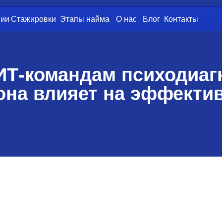
жировки
Этапы найма
О нас
Блог
Контакты
командам психодиагности
а влияет на эффективност