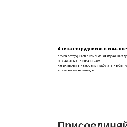
Присоединяйся 
Мультисвитчинг vs
многозадачность
Мы в ВК
Чем многозадачность отличает
как повысить продуктивность
на работе с помощью правильн
читайте в статье.
Внутренняя кухня ИТ-компании