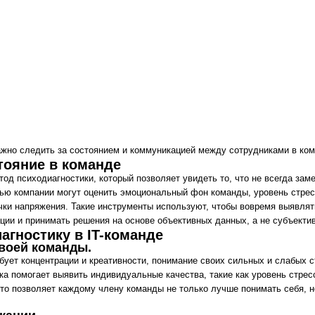
дить за состоянием и коммуникацией между сотрудниками в команде.
е в команде
диагностики, который позволяет увидеть то, что не всегда заметно в ежедневны
ании могут оценить эмоциональный фон команды, уровень стресса, динамику
жения. Такие инструменты используют, чтобы вовремя выявлять риски выгорани
инимать решения на основе объективных данных, а не субъективных ощущений.
тику в IT-команде
команды.
нцентрации и креативности, понимание своих сильных и слабых сторон играет
ет выявить индивидуальные качества, такие как уровень стресса, стиль работы 
ляет каждому члену команды не только лучше понимать себя, но и находить общ
.
ного проекта. В IT-командах часто возникают недопонимания из-за различий в с
явить эти различия и адаптировать подходы. Например, некоторые люди
то время как другие более чувствительны к эмоциям. Зная стили общения друг
нфликтов и повысить продуктивность.
ти работы.