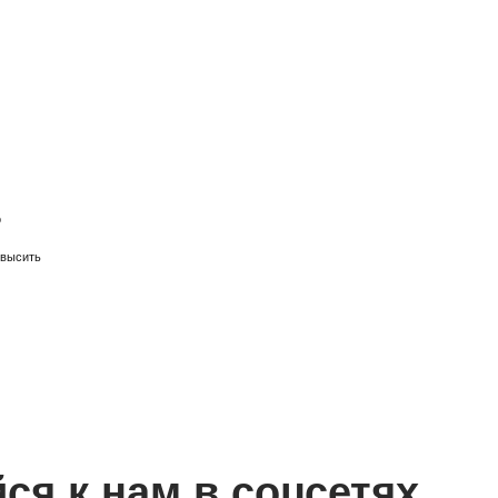
к нам в соцсетях
Что такое токсичная
продуктивность и как с 
Мы в Telegram
справиться
ся от мультисвитчинга и
Что такое токсичная продуктивность,
ой организации задач –
развивается и как вернуть здоровый 
переработок.
Корпоративная жизнь