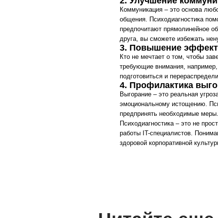
Кто не мечтает о том, чтобы завершить 
требующие внимания, например, задачи, 
подготовиться и перераспределить нагруз
4. Профилактика выгорания
Выгорание – это реальная угроза для IT-
эмоциональному истощению. Психодиагно
предпринять необходимые меры. Важно по
Психодиагностика – это не просто модн
работы IT-специалистов. Понимание себя
здоровой корпоративной культуры – все
Читайте еще