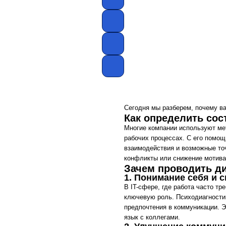
Сегодня мы разберем, почему важно сле
Как определить состояни
Многие компании используют метод психо
рабочих процессах. С его помощью комп
взаимодействия и возможные точки напря
конфликты или снижение мотивации и пр
Зачем проводить диагнос
1. Понимание себя и своей 
В IT-сфере, где работа часто требует ко
ключевую роль. Психодиагностика помога
предпочтения в коммуникации. Это позво
язык с коллегами.
2. Улучшение коммуникации
Коммуникация – это основа любого успеш
общения. Психодиагностика помогает вы
предпочитают прямолинейное общение, в 
друга, вы сможете избежать ненужных ко
3. Повышение эффективнос