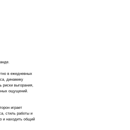
х
я,
и
ий
тилях