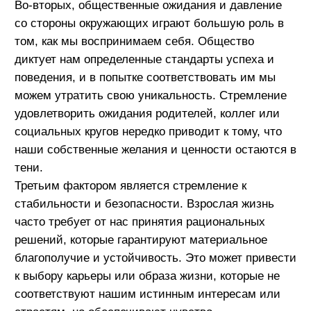
восприятие мира. Мы сталкиваемся с
разочарованиями, потерями и неудачами, которые
могут заставить нас пересмотреть наши мечты и
цели. Иногда эти переживания приводят к тому,
что мы начинаем сомневаться в своих
способностях и теряем уверенность в себе.
Как не потерять себя во
взрослой жизни: 7 советов
Несмотря на все эти вызовы, важно помнить, что
потеря себя не является необратимым процессом.
Восстановление связи с собственными
интересами и ценностями возможно через
саморефлексию и сознательные усилия:
Поддерживайте связь с вашими интересами.
Уделяйте время тому, что приносит вам радость и
вдохновение. Это может быть хобби, которым вы
занимались в детстве, или новые увлечения,
которые вызывают интерес сейчас. Регулярное
занятие любимыми делами помогает
поддерживать связь с собой
Практикуйте саморефлексию.
Регулярно размышляйте о своих целях, ценностях
и желаниях. Ведите дневник или просто
выделяйте время, чтобы подумать о том, что для