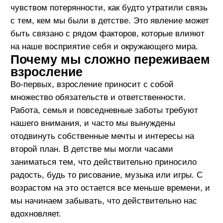
возрастом на это остается все меньше времени, и
мы начинаем забывать, что действительно нас
вдохновляет.
Во-вторых, общественные ожидания и давление
со стороны окружающих играют большую роль в
том, как мы воспринимаем себя. Общество
диктует нам определенные стандарты успеха и
поведения, и в попытке соответствовать им мы
можем утратить свою уникальность. Стремление
удовлетворить ожидания родителей, коллег или
социальных кругов нередко приводит к тому, что
наши собственные желания и ценности остаются в
тени.
Третьим фактором является стремление к
стабильности и безопасности. Взрослая жизнь
часто требует от нас принятия рациональных
решений, которые гарантируют материальное
благополучие и устойчивость. Это может привести
к выбору карьеры или образа жизни, которые не
соответствуют нашим истинным интересам или
страстям, но обеспечивают чувство
защищенности.
Кроме того, с возрастом мы приобретаем
жизненный опыт, который может изменить наше