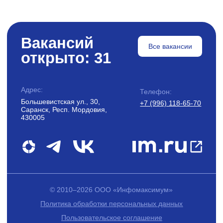
Мультисвитчинг vs многозадачность
Чем многозадачность отличается от мультисвитчинга и как повысить продуктивнос
на работе с помощью правильной организации задач – читайте в статье.