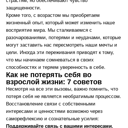
вас действительно важно. Это поможет вам
оставаться на связи с вашими истинными
стремлениями
Окружайте себя поддерживающими людьми.
Общайтесь с теми, кто ценит вашу уникальность
и поддерживает ваши стремления. Поддержка
близких помогает укрепить уверенность в себе и
своих идеях
Ставьте личные границы.
Научитесь говорить «нет» тому, что противоречит
вашим ценностям или отнимает слишком много
времени и энергии. Это поможет вам сохранить
время и ресурсы для того, что действительно
важно для вас
Продолжайте учиться и развиваться.
Исследуйте новые области знаний и навыков,
которые вас интересуют. Это не только расширит
ваш кругозор, но и поможет вам оставаться
верным своим интересам и стремлениям
Будьте открыты к изменениям.
Жизнь постоянно меняется, и иногда важно
адаптироваться к новым обстоятельствам,
сохраняя при этом свои основные ценности и
убеждения. Гибкость поможет вам оставаться