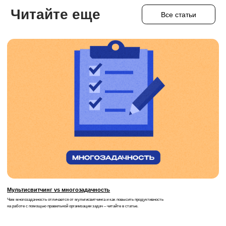
Внутренняя кухня ИТ-компании
Мы в Telegram
Корпоративная жизнь
Вакансий
Все вакансии
открыто: 31
Адрес:
Телефон:
Большевистская ул., 30,
+7 (996) 118-65-70
Саранск, Респ. Мордовия,
430005