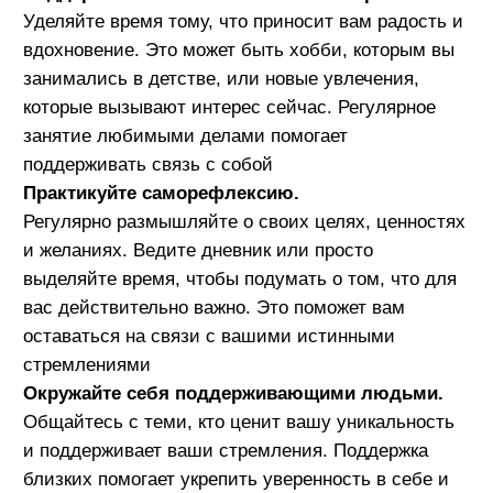
собой в любых ситуациях
Заботьтесь о себе.
Физическое и эмоциональное благополучие
напрямую влияет на ваше ощущение себя.
Регулярно заботьтесь о своем здоровье и
уделяйте внимание своему эмоциональному
состоянию.
Сохранение индивидуальности во взрослом
возрасте – это процесс, который требует
осознанного внимания и усилий. Однако, следуя
этим рекомендациям, вы сможете оставаться
верным себе и своим ценностям, даже когда мир
вокруг вас меняется.
Читайте еще
Все статьи