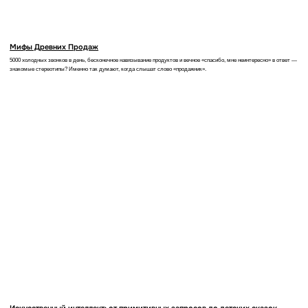
Вакансий
Все вакансии
открыто: 31
Адрес:
Телефон:
Большевистская ул., 30,
+7 (996) 118-65-70
Саранск, Респ. Мордовия,
430005
© 2010–2026 ООО «Инфомаксимум»
Политика обработки персональных данных
Пользовательское соглашение