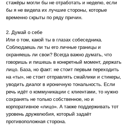
момент из фокуса внимания. Сегодня ты
выстраиваешь фундамент на долгосрочное
партнёрство, которое должно интерпретироваться
как хорошее человеческое с обеих сторон.
4. Думай о клиенте
Очередная база, но нет ничего важнее запроса и
проблемы клиента. Александр Бочкин всегда
настраивает нас на искреннюю коммуникацию, где
в приоритете желание помочь клиенту по-
настоящему разобраться в системе. Иначе зачем
это всё? Нельзя недооценивать важность
обращений: есть запрос повысить приоритет —
повышай. Есть запрос на ускорение задачи?
Ускоряй! Найти 30 минут можно всегда, а эти 30
минут — прямое отражение
клиентоориентированности.
5. Думай о команде
Да, подход нужен вообще ко всем, и здесь
возвращаемся к первому пункту, чтобы оценить,
чьи возможности максимально применимы в
решении конкретных задач. Важно не столько
личное отношение к мышлению и действиям,