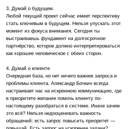
сколько поиск грамотного подхода, работающего
на общее дело. И да, важен каждый.
6. Иногда не думай
Или не стесняйся обратиться за помощью. Не
знаешь, как найти грамотный и верный ответ,
попроси совета или конкретных действий у своих
коллег. Время от времени твоё личное молчание
стоит больше любых слов, но есть одно «но».
Важно не путать запрос о помощи с
перекладыванием ответственности.
В финале выделю ключевые правила для старта
позитивной коммуникации:
▪️ Улыбаться. Да, банально, но о-о-о-о-очень
важно;
▪️ Помнить, что на старте большинство
коммуникантов настроено к тебе дружественно до
первого серьёзного просчёта;
▪️ Не выключаться из проекта, даже если работа
выполнена. Можно остаться точкой входа для