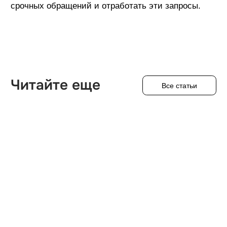
Присоединяйся
к нам в соцсетях
Мы в ВК
Внутренняя кухня ИТ-компании
Мы в Telegram
Корпоративная жизнь