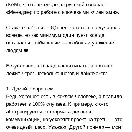
абстрагируется от формата деловой
коммуникации, но ускоряет проект на треть — это
очевидный плюс. Уважаю! Другой пример — мои
стажёры могли бы не отработать и неделю, если
бы я не видела их лучшие стороны, которые
временно скрыты по ряду причин.
2. Думай о себе
Или о том, какой ты в глазах собеседника.
Соблюдаешь ли ты его личные границы и
охраняешь ли свои? Всегда важно думать, что
говоришь и пишешь в конкретный момент, держать
лицо. База, но факт: не стоит первым переходить
на «ты», не стоит отправлять смайлики и стикеры,
уводить диалог в ироничную тональность. Если
речь идёт о коммуникации с клиентами, то нужно
сохранять не только собственное, но и
корпоративное «лицо». А также поддерживать тот
уровень дружелюбия, который задаёт
противоположная сторона.
3. Думай о будущем.
Любой текущий проект сейчас имеет перспективу
стать ключевым в будущем. Нельзя упускать этот