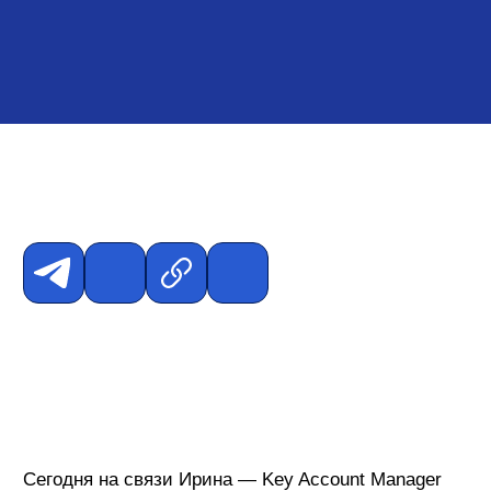
Сегодня на связи Ирина — Key Account Manager
(КАМ), что в переводе на русский означает
«Менеджер по работе с ключевыми клиентами».
Стаж её работы — 8,5 лет, за которые случалось
всякое, но как минимум один пункт всегда
оставался стабильным — любовь и уважение к
людям ❤️
Безусловно, это надо воспитывать, а процесс
лежит через несколько шагов и лайфхаков:
1. Думай о хорошем
Ведь хорошее есть в каждом человеке, а правило
работает в 100% случаев. К примеру, кто-то