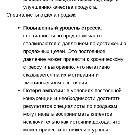
применение стратегий самопомощи могут стать
важными шагами на пути к восстановлению
гармонии. Поддержка коллег, регулярные
перерывы и занятия любимыми хобби
способствуют снижению стресса и повышению
удовлетворенности жизнью.
Ключ к преодолению профессиональной
деформации – осознание своей ценности как
личности, а не только как профессионала. Умение
находить баланс между работой и личной жизнью,
а также забота о своем эмоциональном состоянии
помогут сохранить здоровье и счастье на
протяжении всей карьеры.
Читайте еще
Все статьи