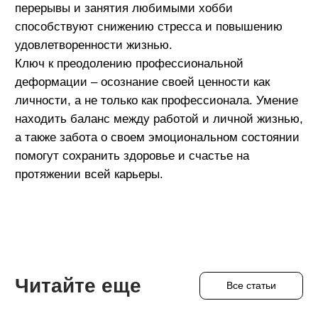
Мы в ВК
Внутренняя кухня ИТ-компании
Мы в Telegram
Корпоративная жизнь
Вакансий
Все вакансии
открыто: 31
Адрес:
Телефон:
Большевистская ул., 30,
+7 (996) 118-65-70
Саранск, Респ. Мордовия,
430005