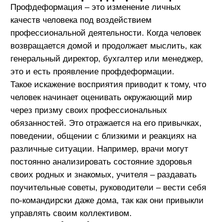
поучительные советы, руководители – вести себя
по-командирски даже дома, так как они привыкли
управлять своим коллективом.
Как профдеформация влияет на
ваше поведение: примеры
сотрудников
Разработчики:
Изоляция:
часто работа разработчиков
связана с длительным временем,
проведенным за компьютером, что может
привести к социальной изоляции.
Например, программист может начать
избегать общения с коллегами и друзьями,
сосредоточив все внимание на коде, что
может вызвать чувство одиночества и
стресса;
Перфекционизм:
разработчики могут стать
слишком критичными к собственному коду,
стремясь к идеалу и теряя при этом
продуктивность.
Проектные менеджеры:
Ориентация на результат:
менеджеры
проектов могут начать воспринимать