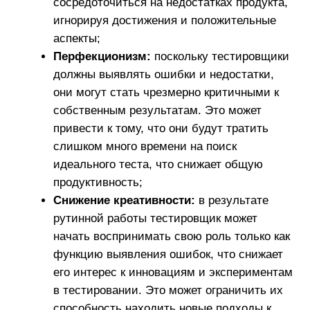
эмоциям.
Как минимизировать влияние
профдеформации
Постановка границ:
установите четкие
границы между работой и личной жизнью.
Это может включать в себя определение
рабочего времени и отказ от работы вне
этого времени.
Разнообразие в работе:
старайтесь
варьировать свои задачи и брать на себя
новые обязанности, чтобы избежать
однообразия и развивать новые навыки.
Развитие хобби:
уделяйте время
увлечениям и занятиям, которые приносят
радость. Это поможет вам отвлечься от
работы и восстановить эмоциональное
равновесие.
Профессиональная помощь:
если
ситуация становится критической, не
стесняйтесь обратиться к специалисту,
такому как корпоративный психолог,
который может помочь вам найти решения.
Понимание своих эмоций, установление здоровых
границ между работой и личной жизнью, а также