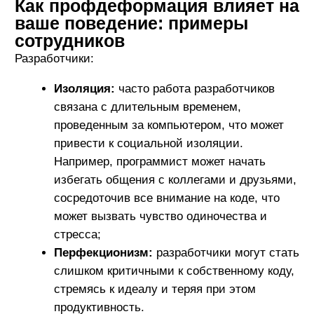
команду как инструмент для достижения
целей, а не как людей с собственными
потребностями. Это может снизить
моральный дух в команде и создать
напряженность в отношениях;
Стресс от многозадачности:
работа с
несколькими проектами одновременно
может привести к чувству перегруженности
и выгоранию, когда менеджер не успевает
выполнять все задачи в срок, что влияет на
его эмоциональное состояние и
взаимодействие с командой.
UX/UI дизайнеры:
Критичность к своим работам:
дизайнеры
могут начать слишком сильно критиковать
свои творения, что может подавить их
креативность и желание
экспериментировать;
Стремление к идеалу:
нереалистичные
ожидания от себя могут привести к
прокрастинации и страху перед
завершением проекта, что ухудшает общую
продуктивность.