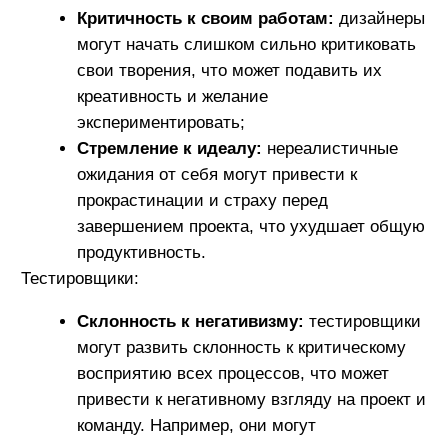
улучшению качества продукта.
Специалисты отдела продаж:
Повышенный уровень стресса:
специалисты по продажам часто
сталкиваются с давлением по достижению
продажных целей. Это постоянное
давление может привести к хроническому
стрессу и выгоранию, что негативно
сказывается на их мотивации и
эмоциональном состоянии;
Потеря эмпатии:
в условиях постоянной
конкуренции и необходимости достигать
результатов специалисты по продажам
могут начать воспринимать клиентов
исключительно как источник дохода, что
может привести к снижению уровня
эмпатии и ухудшению качества
обслуживания клиентов;
Чувство неуверенности:
постоянное
сравнение с коллегами и конкуренция могут
вызвать чувство неуверенности и страха
перед неудачами, что может привести к
снижению самооценки и негативным